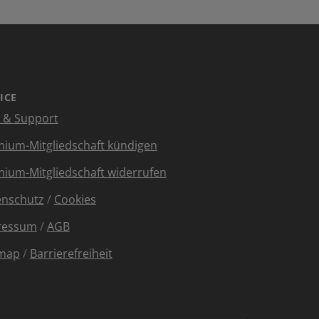
ICE
e & Support
ium-Mitgliedschaft kündigen
ium-Mitgliedschaft widerrufen
enschutz
/
Cookies
ressum
/
AGB
emap
/
Barrierefreiheit