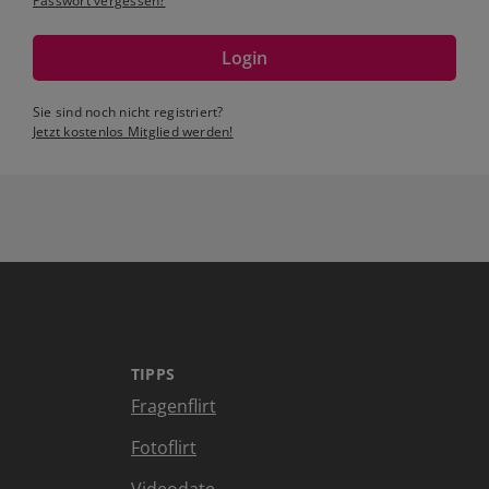
Passwort vergessen?
Login
Sie sind noch nicht registriert?
Jetzt kostenlos Mitglied werden!
TIPPS
Fragenflirt
Fotoflirt