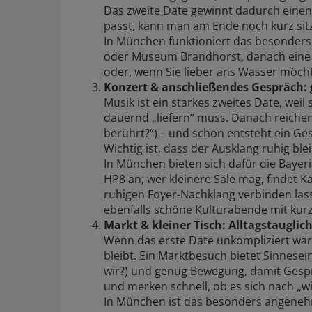
Das zweite Date gewinnt dadurch eine
passt, kann man am Ende noch kurz sit
In München funktioniert das besonders 
oder Museum Brandhorst, danach eine
oder, wenn Sie lieber ans Wasser möchte
Konzert & anschließendes Gespräch:
Musik ist ein starkes zweites Date, wei
dauernd „liefern“ muss. Danach reichen
berührt?“) – und schon entsteht ein Gesp
Wichtig ist, dass der Ausklang ruhig blei
In München bieten sich dafür die Baye
HP8 an; wer kleinere Säle mag, findet 
ruhigen Foyer-Nachklang verbinden la
ebenfalls schöne Kulturabende mit kur
Markt & kleiner Tisch: Alltagstauglich
Wenn das erste Date unkompliziert war, 
bleibt. Ein Marktbesuch bietet Sinnese
wir?) und genug Bewegung, damit Gesprä
und merken schnell, ob es sich nach „wi
In München ist das besonders angeneh