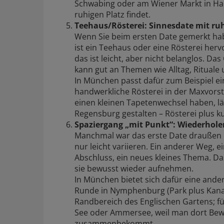
Schwabing oder am Wiener Markt in H
ruhigen Platz findet.
Teehaus/Rösterei: Sinnesdate mit r
Wenn Sie beim ersten Date gemerkt h
ist ein Teehaus oder eine Rösterei herv
das ist leicht, aber nicht belanglos. D
kann gut an Themen wie Alltag, Rituale
In München passt dafür zum Beispiel ei
handwerkliche Rösterei in der Maxvorst
einen kleinen Tapetenwechsel haben, lä
Regensburg gestalten – Rösterei plus 
Spaziergang „mit Punkt“: Wiederholen
Manchmal war das erste Date draußen e
nur leicht variieren. Ein anderer Weg,
Abschluss, ein neues kleines Thema. Da
sie bewusst wieder aufnehmen.
In München bietet sich dafür eine ander
Runde in Nymphenburg (Park plus Kanal
Randbereich des Englischen Gartens; f
See oder Ammersee, weil man dort Bew
zusammenbekommt.