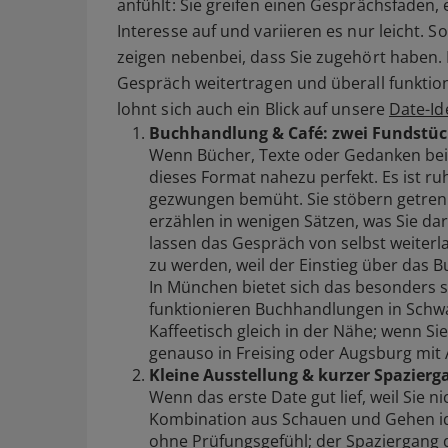
anfühlt: Sie greifen einen Gesprächsfaden
Interesse auf und variieren es nur leicht. S
zeigen nebenbei, dass Sie zugehört haben. 
Gespräch weitertragen und überall funktion
lohnt sich auch ein Blick auf unsere
Date-I
Buchhandlung & Café: zwei Fundstüc
Wenn Bücher, Texte oder Gedanken beim 
dieses Format nahezu perfekt. Es ist ru
gezwungen bemüht. Sie stöbern getrennt
erzählen in wenigen Sätzen, was Sie dar
lassen das Gespräch von selbst weiterl
zu werden, weil der Einstieg über das B
In München bietet sich das besonders 
funktionieren Buchhandlungen in Schw
Kaffeetisch gleich in der Nähe; wenn Si
genauso in Freising oder Augsburg mit
Kleine Ausstellung & kurzer Spazier
Wenn das erste Date gut lief, weil Sie n
Kombination aus Schauen und Gehen idea
ohne Prüfungsgefühl; der Spaziergang 