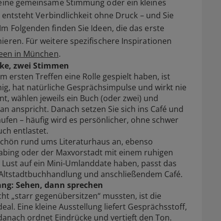
, eine gemeinsame Stimmung oder ein kleines
o entsteht Verbindlichkeit ohne Druck – und Sie
Im Folgenden finden Sie Ideen, die das erste
ieren. Für weitere spezifischere Inspirationen
deen in München
.
ke, zwei Stimmen
ersten Treffen eine Rolle gespielt haben, ist
hig, hat natürliche Gesprächsimpulse und wirkt nie
, wählen jeweils ein Buch (oder zwei) und
an anspricht. Danach setzen Sie sich ins Café und
aufen – häufig wird es persönlicher, ohne schwer
uch entlastet.
schön rund ums Literaturhaus an, ebenso
abing oder der Maxvorstadt mit einem ruhigen
e Lust auf ein Mini-Umlanddate haben, passt das
 Altstadtbuchhandlung und anschließendem Café.
gang: Sehen, dann sprechen
icht „starr gegenübersitzen“ mussten, ist die
l. Eine kleine Ausstellung liefert Gesprächsstoff,
danach ordnet Eindrücke und vertieft den Ton.