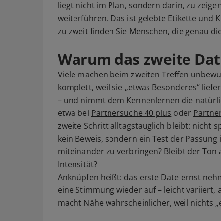
liegt nicht im Plan, sondern darin, zu zeig
weiterführen. Das ist gelebte
Etikette und 
zu zweit
finden Sie Menschen, die genau di
Warum das zweite Date
Viele machen beim zweiten Treffen unbewus
komplett, weil sie „etwas Besonderes“ liefe
– und nimmt dem Kennenlernen die natürlic
etwa bei
Partnersuche 40 plus
oder
Partne
zweite Schritt alltagstauglich bleibt: nicht 
kein Beweis, sondern ein Test der Passung im
miteinander zu verbringen? Bleibt der Ton
Intensität?
Anknüpfen heißt: das
erste Date
ernst nehm
eine Stimmung wieder auf – leicht variiert, 
macht Nähe wahrscheinlicher, weil nichts „