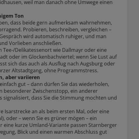
aidhausen, weil man danach ohne Umwege einen
uhigem Ton
aben, dass beide gern aufmerksam wahrnehmen,
orragend. Probieren, beschreiben, vergleichen –
as Gespräch wird automatisch ruhiger, und man
 und Vorlieben anschließen.
n Tee-/Delikatessenort wie Dallmayr oder eine
adt oder im Glockenbachviertel; wenn Sie Lust auf
sst sich das auch als Ausflug nach Augsburg oder
kurzer Altstadtgang, ohne Programmstress.
, aber variieren
infach gut – dann dürfen Sie das wiederholen,
 ein besonderer Zwischenstopp, ein anderer
s signalisiert, dass Sie die Stimmung mochten und
e Isarstrecke an als beim ersten Mal, oder eine
), oder – wenn Sie es grüner mögen – ein
ür eine kurze Umland-Variante passen Starnberger
egung, Blick und einen warmen Abschluss gut