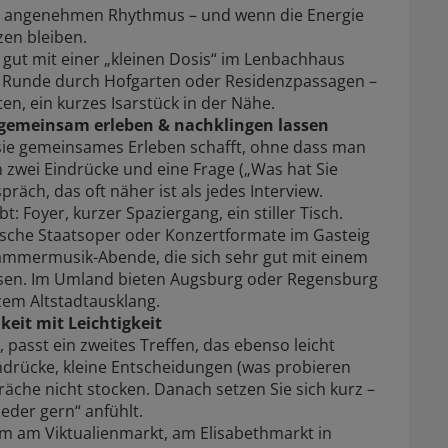
n angenehmen Rhythmus – und wenn die Energie
zen bleiben.
gut mit einer „kleinen Dosis“ im Lenbachhaus
 Runde durch Hofgarten oder Residenzpassagen –
n, ein kurzes Isarstück in der Nähe.
 gemeinsam erleben & nachklingen lassen
l sie gemeinsames Erleben schafft, ohne dass man
 zwei Eindrücke und eine Frage („Was hat Sie
räch, das oft näher ist als jedes Interview.
bt: Foyer, kurzer Spaziergang, ein stiller Tisch.
rische Staatsoper oder Konzertformate im Gasteig
Kammermusik-Abende, die sich sehr gut mit einem
ssen. Im Umland bieten Augsburg oder Regensburg
zem Altstadtausklang.
keit mit Leichtigkeit
passt ein zweites Treffen, das ebenso leicht
indrücke, kleine Entscheidungen (was probieren
che nicht stocken. Danach setzen Sie sich kurz –
eder gern“ anfühlt.
m am Viktualienmarkt, am Elisabethmarkt in