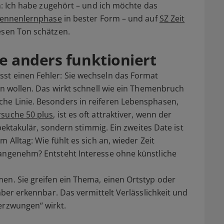
en: Ich habe zugehört – und ich möchte das
Kennenlernphase
in bester Form – und auf
SZ Zeit
esen Ton schätzen.
 anders funktioniert
st einen Fehler: Sie wechseln das Format
rn wollen. Das wirkt schnell wie ein Themenbruch
he Linie. Besonders in reiferen Lebensphasen,
rsuche 50 plus
, ist es oft attraktiver, wenn der
spektakulär, sondern stimmig. Ein zweites Date ist
 Alltag: Wie fühlt es sich an, wieder Zeit
 angenehm? Entsteht Interesse ohne künstliche
en. Sie greifen ein Thema, einen Ortstyp oder
aber erkennbar. Das vermittelt Verlässlichkeit und
erzwungen“ wirkt.