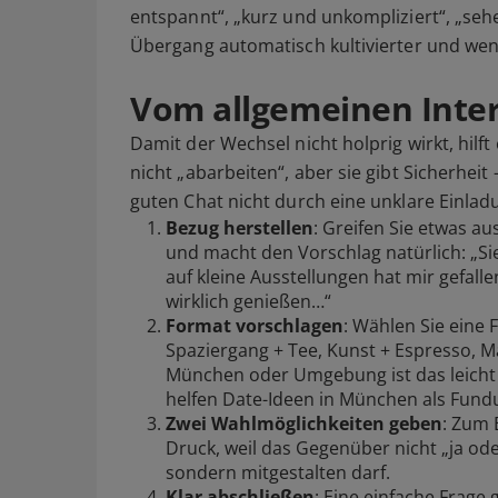
entspannt“, „kurz und unkompliziert“, „sehe
Übergang automatisch kultivierter und wen
Vom allgemeinen Inte
Damit der Wechsel nicht holprig wirkt, hilft
nicht „abarbeiten“, aber sie gibt Sicherhei
guten Chat nicht durch eine unklare Einla
Bezug herstellen
: Greifen Sie etwas a
und macht den Vorschlag natürlich: „Si
auf kleine Ausstellungen hat mir gefall
wirklich genießen…“
Format vorschlagen
: Wählen Sie eine 
Spaziergang + Tee, Kunst + Espresso, Ma
München oder Umgebung ist das leicht 
helfen
Date-Ideen in München
als Fund
Zwei Wahlmöglichkeiten geben
: Zum 
Druck, weil das Gegenüber nicht „ja o
sondern mitgestalten darf.
Klar abschließen
: Eine einfache Frage