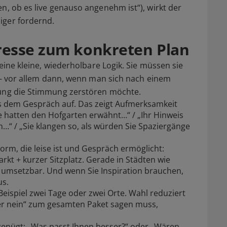
n, ob es live genauso angenehm ist“), wirkt der
iger fordernd.
resse zum konkreten Plan
 eine kleine, wiederholbare Logik. Sie müssen sie
t – vor allem dann, wenn man sich nach einem
dung die Stimmung zerstören möchte.
us dem Gespräch auf. Das zeigt Aufmerksamkeit
e hatten den Hofgarten erwähnt…“ / „Ihr Hinweis
en…“ / „Sie klangen so, als würden Sie Spaziergänge
Form, die leise ist und Gespräch ermöglicht:
rkt + kurzer Sitzplatz. Gerade in Städten wie
umsetzbar. Und wenn Sie Inspiration brauchen,
us.
Beispiel zwei Tage oder zwei Orte. Wahl reduziert
der nein“ zum gesamten Paket sagen muss,
 genügt: „Was passt Ihnen besser?“ oder „Wären