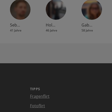
Seb…
Hol…
Gab…
41 Jahre
46 Jahre
58 Jahre
TIPPS
Fragenflirt
Fotoflirt